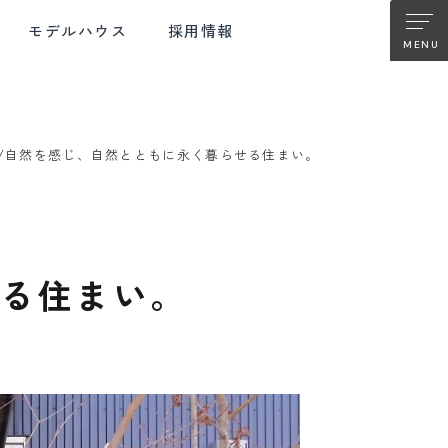
モデルハウス
採用情報
自然を感じ、自然とともに永く暮らせる住まい。
TER SUPPORT
FUJIMOKU RENOVATION
ターサポート
フジモクの
リノベーション
せる住まい。