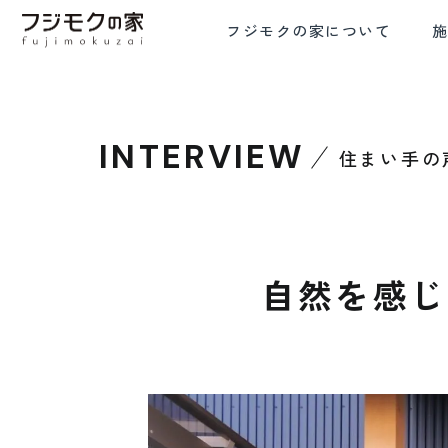
フジモクの家について
INTERVIEW
住まい手の
FRE
COMMITMENT TO WOOD
COMFORTA
木材へのこだわり
設計と
自然を感じ