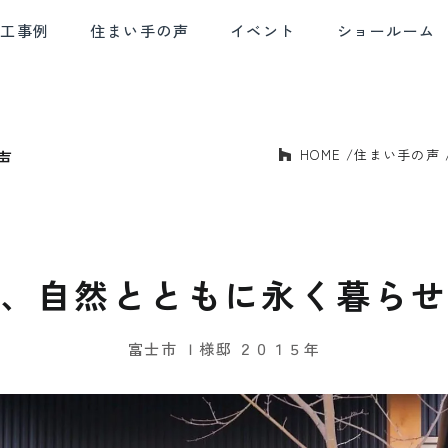
施工事例
住まい手の声
イベント
ショールーム
声
HOME
住まい手の声
E AND
SOLID HOUSING
QUALITY CONTROL
AF
BLE DESIGN
PERFORMANCE
デザイン
確かな住宅性能
品質管理
アフ
、自然とともに永く暮ら
富士市 Ｉ様邸 ２０１５年