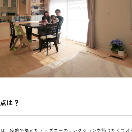
About FUJIMOKU’S HOUSE
Works
フジモクの家について
施工事例
木材へのこだわり
Interview
住まい手
設計とデザイン
点は？
確かな住宅性能
Event
品質管理
イベント
アフターサポート
Blog
スは、家族で集めたディズニーのコレクションを飾りたくてオ