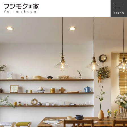
About FUJIMOKU’S HOUSE
フジモクの家について
木材へのこだわり
設計とデザイン
確かな住宅性能
品質管理
アフターサポート
フジモクのリノベーション
Company
Works
会社情報
施工事例
Staff
Interview
スタッフ紹介
住まい手の声