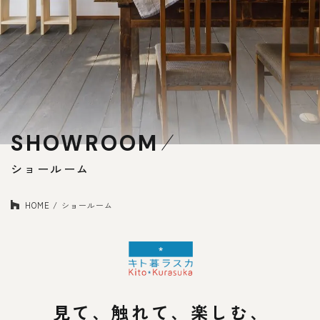
Faq
Event
よくあるご質問
イベント情報
Contact
Blog
資料請求・
ブログ
お問い合わせ
Showroom
SHOWROOM
ショールーム
Web magazine
メルマガ登録
紹介
ショールーム
Recruit
Modelhouse
HOME
ショールーム
採用情報
モデルハウス
紹介
見て、触れて、楽しむ、
資料請求