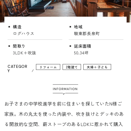
Faq
Event
よくあるご質問
イベント情報
構造
地域
Contact
Blog
ログハウス
駿東郡長泉町
資料請求・
ブログ
お問い合わせ
間取り
延床面積
3LDK＋吹抜
50.34坪
Showroom
ショールーム
Web magazine
メルマガ登録
紹介
CATEGOR
リフォーム
2階建て
夫婦＋子ども
Y
Recruit
Modelhouse
採用情報
モデルハウス
紹介
お子さまの中学校進学を前に住まいを探していたN様ご
家族。木の丸太を使った内装や、吹き抜けとデッキのあ
る開放的な空間、薪ストーブのあるLDKに惹かれて購入
資料請求