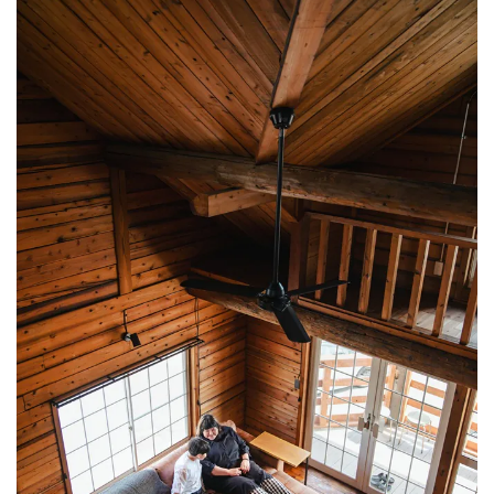
感を生かした家具が入り、ずっと家にいたくなるような
受付時間 9:00-18:00 火・水定休日
0545-63-0123
空間に生まれ変わったN様邸。
「いつも何か決めるときには、お任せで良いよと言って
いた主人が、あーしたいこーしたいと嬉しそうに話しを
してくれたことが、とても嬉しくてこれからの暮らしが
プライバシーポリシー
楽しくなりそうです」と奥さま。ご夫婦で選んだ照明に
明かりが灯り、お部屋に温かみが広がりました。息子さ
んと本を読んだり、お菓子を作ったりと、木の香りが心
地いいログハウスは、ご家族の暮らしを大きく変えてく
れそうです。