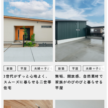
新築
平屋
夫婦＋子ども
新築
150㎡~
平屋
富士市
夫婦＋子ども
3世代がずっと心地よく、
無垢、開放感、自然素材で
スムーズに暮らせる二世帯
家族がのびのびと暮らせる
住宅
平屋