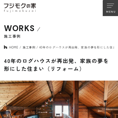
WORKS
About FUJIMOKU’S HOUSE
フジモクの家について
施工事例
HOME
施工事例
40年のログハウスが再出発、家族の夢を形にした住ま
木材へのこだわり
設計とデザイン
確かな住宅性能
品質管理
40年のログハウスが再出発、家族の夢を
アフターサポート
フジモクのリノベーション
形にした住まい（リフォーム）
Company
Works
会社情報
施工事例
Staff
Interview
スタッフ紹介
住まい手の声