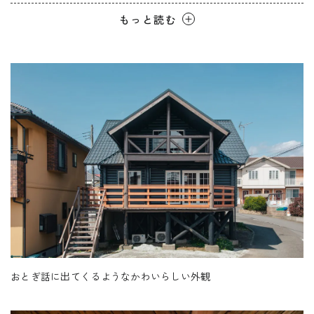
を決めました。
REQUEST INFO
もっと読む
完成された住まいではなく、手を加えながら住み継ぐこ
とに魅力を感じ、リフォームをスタート。基礎や耐震、
雨漏りといった専門的な工事はフジモクに依頼し、間取
お問い合わせ
りやデザイン面では家族の希望をしっかり反映。水まわ
CONTACT
りはすべて入れ替え、２階は間仕切りをして個室を確
保。こだわったキッチンは、将来的に店舗として使える
ようにレイアウトを設計。造作の扉は、現在の食堂と同
無料相談会
じデザインにし、「将来場所が変わっても扉は残した
CONSULTATION
い」という想いを込めました。
おとぎ話に出てくるようなかわいらしい外観
おとぎ話に出てくるようなかわいらしい外観に、木の質
電話からのお問い合わせ