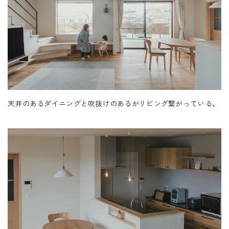
る。 ベンチがあるリビングから上を見ると、吹抜けか
REQUEST INFO
らキャットウォークや杉の梁、レッドシダーが貼られた
天井が見える。リビングには幅広のオークの床材が敷き
詰められフジモクの家のご提案としている「庭のある暮
お問い合わせ
らし」を木の空間で楽しむことができるお家だ。 奥様
CONTACT
がこだわったキッチンからは扉を開けると玄関や水周
天井のあるダイニングと吹抜けのあるがリビング繋がっている。
り、収納のクロークへとつながり回遊できる間取りもも
う一つの特徴だ。寝室が1階に設けられていて、将来の生
活スタイルをイメージした間取りになっている。 愛猫
無料相談会
が自由に出入りできるよう扉に設けた凹みや、玄関ホー
CONSULTATION
ルからダイニングへ入る造作の木製扉など、好きなもの
に囲まれて暮らしを楽しまれているY様邸。光と風がさわ
電話からのお問い合わせ