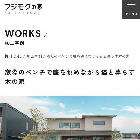
WORKS
About FUJIMOKU’S HOUSE
フジモクの家について
施工事例
HOME
施工事例
窓際のベンチで庭を眺めながら猫と暮らす木の家
木材へのこだわり
設計とデザイン
確かな住宅性能
品質管理
窓際のベンチで庭を眺めながら猫と暮らす
アフターサポート
フジモクのリノベーション
木の家
Company
Works
会社情報
施工事例
Staff
Interview
スタッフ紹介
住まい手の声