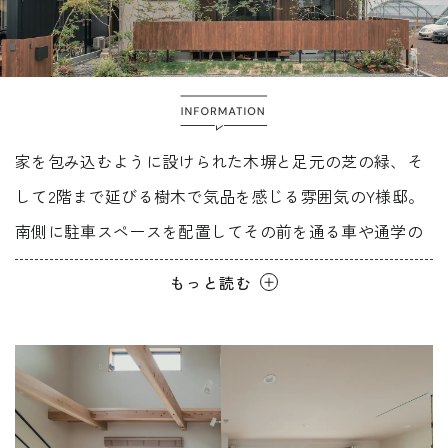
Faq
Event
よくあるご質問
イベント情報
Contact
Blog
資料請求・
ブログ
お問い合わせ
家を包み込むように設けられた木塀と足元の芝の緑、そ
Showroom
して2階まで延びる樹木で気品を感じる雰囲気のY様邸。
ショールーム
Web magazine
メルマガ登録
紹介
南側に駐車スペースを配置してその前を通る車や通学の
歩行者からプライベートの距離を保っている。 Y様のご
Recruit
Modelhouse
もっと読む
採用情報
モデルハウス
要望は「窓際に座りながら外の庭を見てゆっくりすごせ
紹介
るようにしたい」ということで計画した愛猫と暮らす
家。特徴的なのは、リビングの南側に設けた木のベン
チ。FIX窓の下から階段まで続く長さがあり、奥様とお子
さんがゆったりと座れてお庭をいつでも見ることができ
資料請求