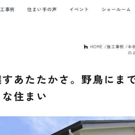
施工事例
住まい手の声
イベント
ショールーム
HOME
施工事例
本
E AND
SOLID HOUSING
QUALITY CONTROL
AF
BLE DESIGN
PERFORMANCE
の
デザイン
確かな住宅性能
品質管理
アフ
醸すあたたかさ。野鳥にま
うな住まい