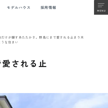
モデルハウス
採用情報
物だけが醸すあたたかさ。野鳥にまで愛される止まり木
TER SUPPORT
FUJIMOKU RENOVATION
ような住まい
ターサポート
フジモクの
リノベーション
で愛される止