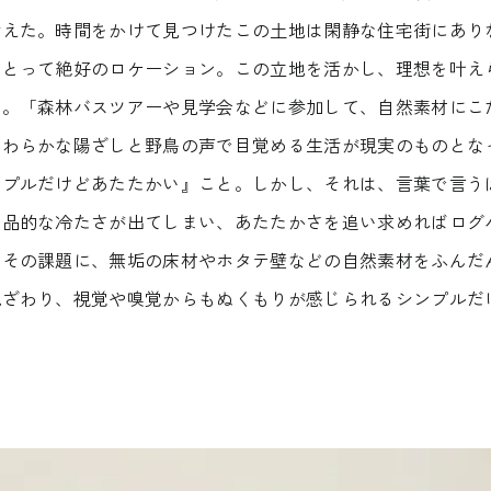
考えた。時間をかけて見つけたこの土地は閑静な住宅街にあり
にとって絶好のロケーション。この立地を活かし、理想を叶え
た。「森林バスツアーや見学会などに参加して、自然素材にこ
やわらかな陽ざしと野鳥の声で目覚める生活が現実のものとな
ンプルだけどあたたかい』こと。しかし、それは、言葉で言う
製品的な冷たさが出てしまい、あたたかさを追い求めればログ
はその課題に、無垢の床材やホタテ壁などの自然素材をふんだ
肌ざわり、視覚や嗅覚からもぬくもりが感じられるシンプルだ