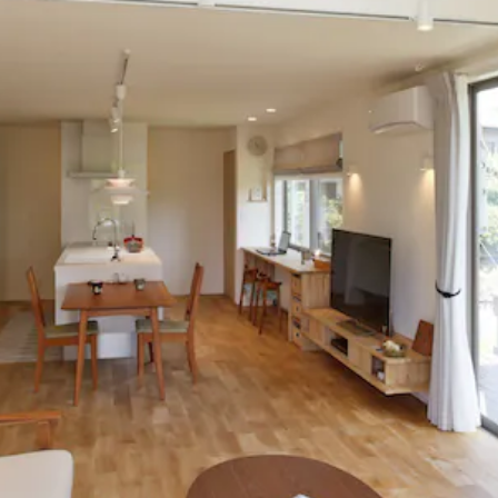
フジモクのリノベーション
ブログ
Company
Showroom
会社情報
ショール
Staff
Modelhouse
スタッフ紹介
モデルハ
0545-63
電話からのお問い合わせ
受付時間 9:00-18:00 火・水定休日