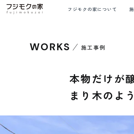
フジモクの家について
WORKS
施工事例
FRE
COMMITMENT TO WOOD
COMFORTA
木材へのこだわり
設計と
本物だけが
まり木のよ