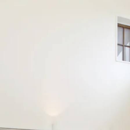
About FUJIMOKU’S HOUSE
Works
フジモクの家について
施工事例
木材へのこだわり
Interview
住まい手
設計とデザイン
確かな住宅性能
Event
品質管理
イベント
アフターサポート
Blog