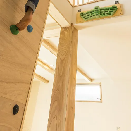
フジモクのリノベーション
ブログ
Company
Showroom
会社情報
ショール
Staff
Modelhouse
スタッフ紹介
モデルハ
0545-63
電話からのお問い合わせ
受付時間 9:00-18:00 火・水定休日