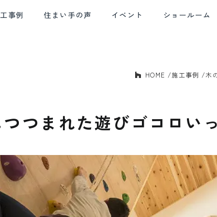
施工事例
住まい手の声
イベント
ショールーム
HOME
施工事例
木
E AND
SOLID HOUSING
QUALITY CONTROL
AF
BLE DESIGN
PERFORMANCE
デザイン
確かな住宅性能
品質管理
アフ
につつまれた遊びゴコロい