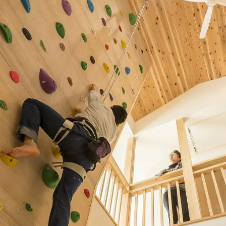
About FUJIMOKU’S HOUSE
Works
フジモクの家について
施工事例
木材へのこだわり
Interview
住まい手
設計とデザイン
確かな住宅性能
Event
品質管理
イベント
アフターサポート
Blog