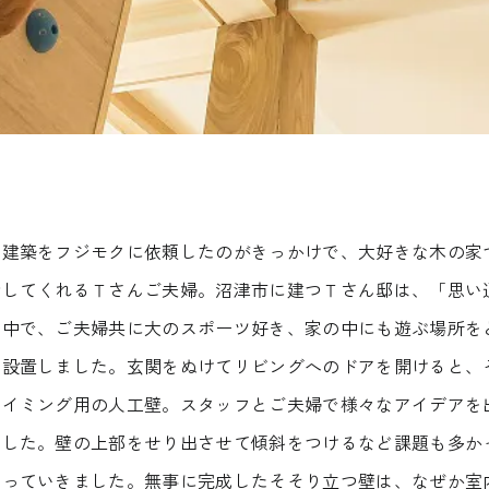
の建築をフジモクに依頼したのがきっかけで、大好きな木の家
話してくれるＴさんご夫婦。沼津市に建つＴさん邸は、「思い
の中で、ご夫婦共に大のスポーツ好き、家の中にも遊ぶ場所を
を設置しました。玄関をぬけてリビングへのドアを開けると、
ライミング用の人工壁。スタッフとご夫婦で様々なアイデアを
ました。壁の上部をせり出させて傾斜をつけるなど課題も多か
なっていきました。無事に完成したそそり立つ壁は、なぜか室