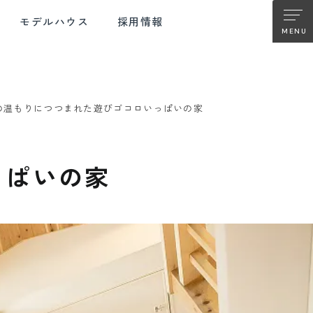
モデルハウス
採用情報
の温もりにつつまれた遊びゴコロいっぱいの家
TER SUPPORT
FUJIMOKU RENOVATION
ターサポート
フジモクの
っぱいの家
リノベーション