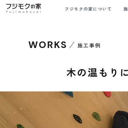
フジモクの家について
WORKS
施工事例
FRE
COMMITMENT TO WOOD
COMFORTA
木材へのこだわり
設計と
木の温もり