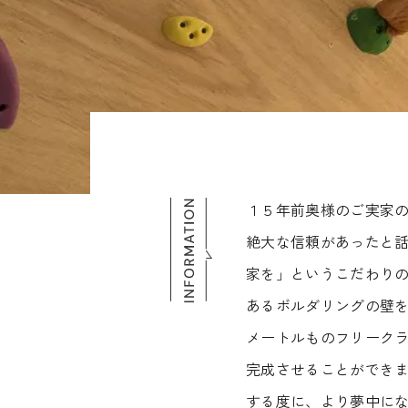
１５年前奥様のご実家
絶大な信頼があったと
家を」というこだわり
あるボルダリングの壁
メートルものフリーク
完成させることができ
する度に、より夢中に