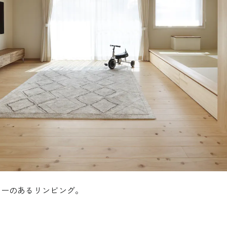
About FUJIMOKU’S HOUSE
Works
フジモクの家について
施工事例
木材へのこだわり
Interview
住まい手
設計とデザイン
確かな住宅性能
Event
ナーのあるリンビング。
品質管理
イベント
アフターサポート
Blog