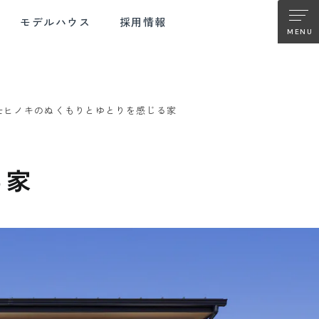
モデルハウス
採用情報
士ヒノキのぬくもりとゆとりを感じる家
TER SUPPORT
FUJIMOKU RENOVATION
ターサポート
フジモクの
る家
リノベーション