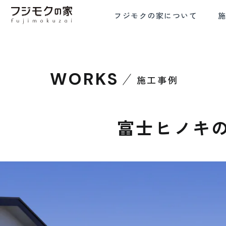
フジモクの家について
WORKS
施工事例
FRE
COMMITMENT TO WOOD
COMFORTA
木材へのこだわり
設計と
富士ヒノキ