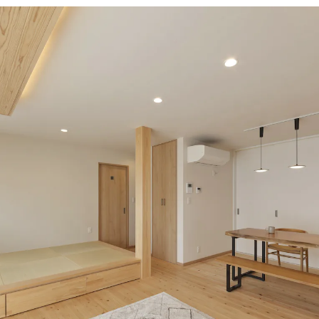
フジモクのリノベーション
ブログ
Company
Showroom
会社情報
ショール
Staff
Modelhouse
スタッフ紹介
モデルハ
0545-63
電話からのお問い合わせ
受付時間 9:00-18:00 火・水定休日