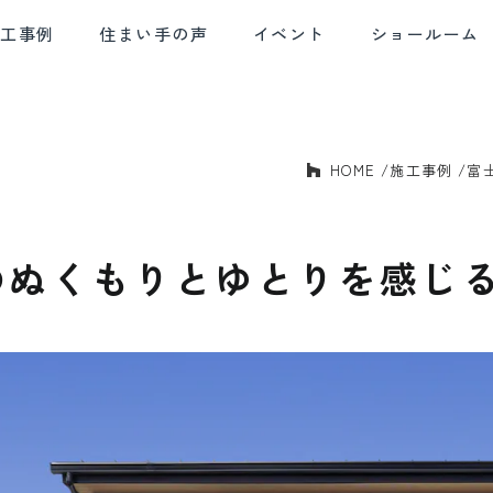
施工事例
住まい手の声
イベント
ショールーム
HOME
施工事例
富
E AND
SOLID HOUSING
QUALITY CONTROL
AF
BLE DESIGN
PERFORMANCE
デザイン
確かな住宅性能
品質管理
アフ
のぬくもりとゆとりを感じ