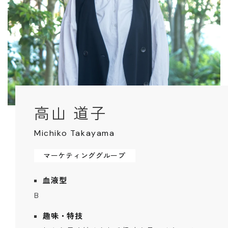
Faq
Event
よくあるご質問
イベント情報
Contact
Blog
資料請求・
ブログ
お問い合わせ
Showroom
ショールーム
Web magazine
高山 道子
メルマガ登録
紹介
Michiko Takayama
Recruit
Modelhouse
採用情報
モデルハウス
マーケティンググループ
紹介
血液型
B
趣味・特技
資料請求