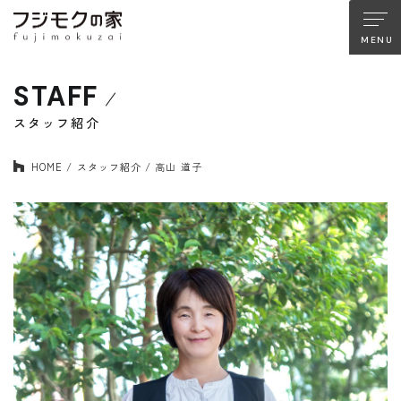
STAFF
About FUJIMOKU’S HOUSE
フジモクの家について
スタッフ紹介
木材へのこだわり
設計とデザイン
HOME
スタッフ紹介
高山 道子
確かな住宅性能
品質管理
アフターサポート
フジモクのリノベーション
Company
Works
会社情報
施工事例
Staff
Interview
スタッフ紹介
住まい手の声