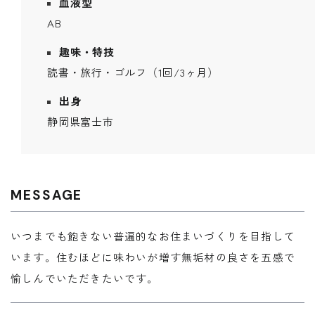
血液型
REQUEST INFO
AB
趣味・特技
読書・旅行・ゴルフ（1回/3ヶ月）
出身
お問い合わせ
静岡県富士市
CONTACT
MESSAGE
無料相談会
いつまでも飽きない普遍的なお住まいづくりを目指して
CONSULTATION
います。住むほどに味わいが増す無垢材の良さを五感で
愉しんでいただきたいです。
電話からのお問い合わせ