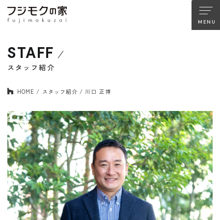
STAFF
About FUJIMOKU’S HOUSE
フジモクの家について
スタッフ紹介
木材へのこだわり
設計とデザイン
HOME
スタッフ紹介
川口 正博
確かな住宅性能
品質管理
アフターサポート
フジモクのリノベーション
Company
Works
会社情報
施工事例
Staff
Interview
スタッフ紹介
住まい手の声