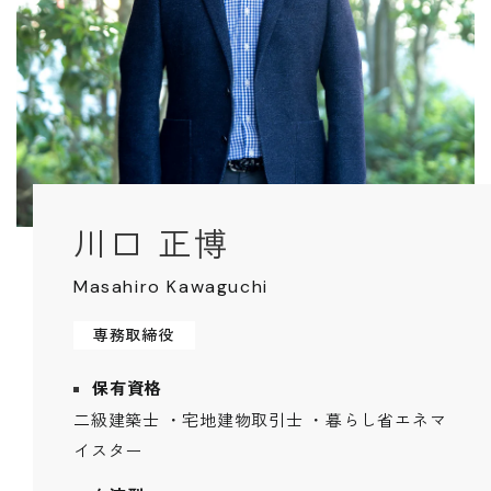
Faq
Event
よくあるご質問
イベント情報
Contact
Blog
資料請求・
ブログ
お問い合わせ
Showroom
ショールーム
Web magazine
川口 正博
メルマガ登録
紹介
Masahiro Kawaguchi
Recruit
Modelhouse
採用情報
モデルハウス
専務取締役
紹介
保有資格
二級建築士 ・宅地建物取引士 ・暮らし省エネマ
イスター
資料請求