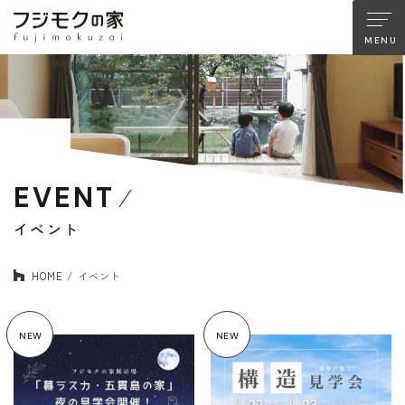
About FUJIMOKU’S HOUSE
フジモクの家について
木材へのこだわり
設計とデザイン
EVENT
確かな住宅性能
品質管理
アフターサポート
フジモクのリノベーション
イベント
HOME
イベント
Company
Works
会社情報
施工事例
NEW
NEW
Staff
Interview
スタッフ紹介
住まい手の声