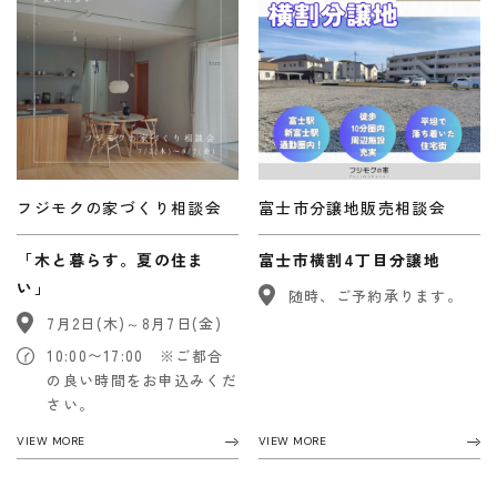
REQUEST INFO
お問い合わせ
CONTACT
フジモクの家づくり相談会
富士市分譲地販売相談会
「木と暮らす。夏の住ま
富士市横割4丁目分譲地
い」
随時、ご予約承ります。
7月2日(木)～8月7日(金)
無料相談会
10:00〜17:00 ※ご都合
CONSULTATION
の良い時間をお申込みくだ
さい。
VIEW MORE
VIEW MORE
電話からのお問い合わせ