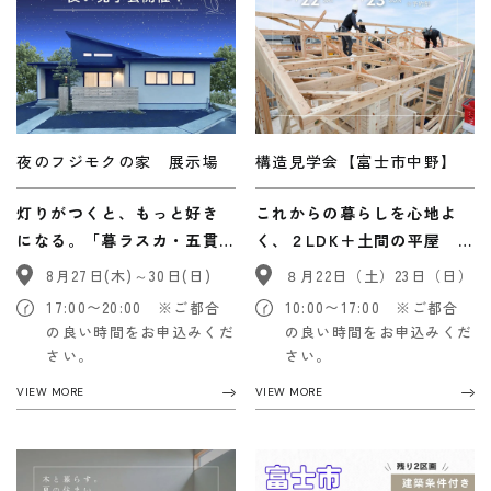
Faq
Event
よくあるご質問
イベント情報
Contact
Blog
資料請求・
ブログ
夜のフジモクの家 展示場
構造見学会【富士市中野】
お問い合わせ
Showroom
灯りがつくと、もっと好き
これからの暮らしを心地よ
ショールーム
Web magazine
になる。「暮ラスカ・五貫
く、２LDK＋土間の平屋
メルマガ登録
紹介
島の家」夜の見学会
構造見学会
8月27日(木)～30日(日)
８月22日（土）23日（日）
Recruit
Modelhouse
17:00〜20:00 ※ご都合
10:00〜17:00 ※ご都合
採用情報
モデルハウス
の良い時間をお申込みくだ
の良い時間をお申込みくだ
紹介
さい。
さい。
VIEW MORE
VIEW MORE
資料請求