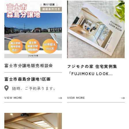
受付時間 9:00-18:00 火・水定休日
0545-63-0123
プライバシーポリシー
富士市分譲地販売相談会
フジモクの家 住宅実例集
「FUJIMOKU LOOK
富士市森島分譲地1区画
BOOK」新しくなりました！
随時、ご予約承ります。
VIEW MORE
VIEW MORE