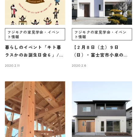
受付時間 9:00-18:00 火・水定休日
0545-63-0123
フジモクの家見学会・イベン
フジモクの家見学会・イベン
ト情報
ト情報
暮らしのイベント「キト暮
【２月８日（土）９日
ラスかのお誕生日会６」/富
（日）・富士宮市小泉の家
プライバシーポリシー
士・富士宮・三島フジモク
完成見学会のご案内】/富
2020.2.11
2020.2.6
の家
士・富士宮・三島フジモク
の家