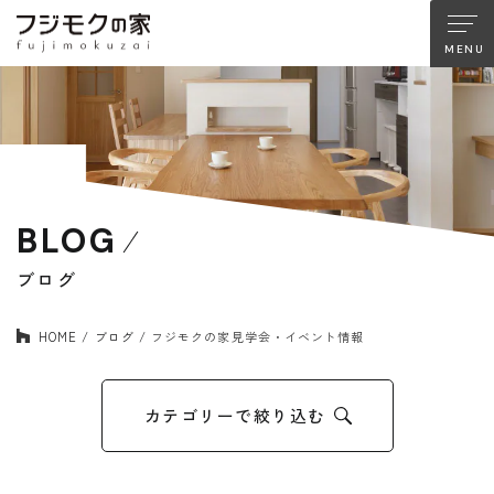
About FUJIMOKU’S HOUSE
フジモクの家について
木材へのこだわり
設計とデザイン
BLOG
確かな住宅性能
品質管理
アフターサポート
フジモクのリノベーション
ブログ
HOME
ブログ
フジモクの家見学会・イベント情報
Company
Works
会社情報
施工事例
カテゴリーで絞り込む
Staff
Interview
スタッフ紹介
住まい手の声