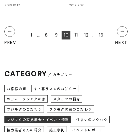
の竣工式」/ 富士・富士
三島フジモクの家
2019.10.17
2019.9.20
宮・三島フジモクの家
1
8
9
10
11
12
16
PREV
NEXT
CATEGORY
カテゴリー
お客様の声
キト暮ラスカのお知らせ
コラム・フジモクの家
スタッフの紹介
フジモクのこだわり
フジモクの家のこだわり
フジモクの家見学会・イベント情報
住まいのノウハウ
協力業者さんの紹介
施工事例
イベントレポート