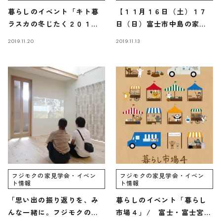
暮らしのイベント「キト暮
【１１月１６日（土）１７
ラスカの冬じたく２０１
日（日）富士市中島の家完
９」/ 富士・富士宮・三島
成見学会のご案内】
2019.11.20
2019.11.13
フジモクの家
フジモクの家見学会・イベン
フジモクの家見学会・イベン
ト情報
ト情報
「思い出の振り返りを、み
暮らしのイベント「暮らし
んな一緒に。フジモクの家
市場４」/ 富士・富士宮・