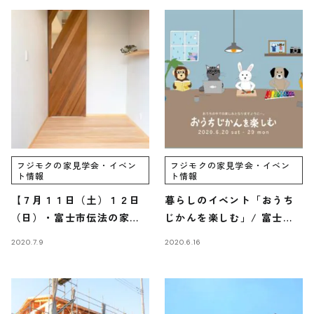
Faq
Event
よくあるご質問
イベント情報
Contact
Blog
資料請求・
ブログ
お問い合わせ
Showroom
ショールーム
Web magazine
メルマガ登録
紹介
フジモクの家見学会・イベン
フジモクの家見学会・イベン
ト情報
ト情報
Recruit
Modelhouse
【７月１１日（土）１２日
暮らしのイベント「おうち
採用情報
モデルハウス
（日）・富士市伝法の家完
じかんを楽しむ」/ 富士・
紹介
成見学会】
富士宮・三島フジモクの家
2020.7.9
2020.6.16
資料請求