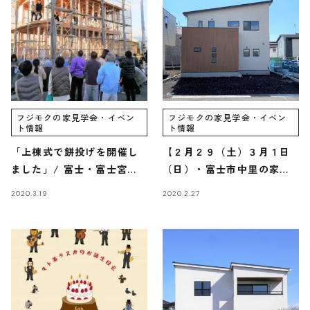
REQUEST INFO
お問い合わせ
フジモクの家見学会・イベン
フジモクの家見学会・イベン
CONTACT
ト情報
ト情報
「上棟式で餅投げを開催し
【２月２９（土）３月１日
ました」/ 富士・富士宮・
（日）・富士市中里の家完
三島フジモクの家
成見学会のご案内】/ 富
2020.3.19
2020.2.27
士・富士宮・三島フジモク
無料相談会
の家
CONSULTATION
電話からのお問い合わせ