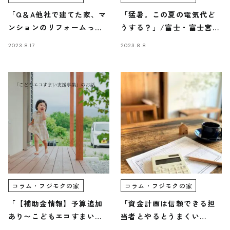
「Q＆A他社で建てた家、マ
「猛暑。この夏の電気代ど
ンションのリフォームって
うする？」/富士・富士宮・
できるの？」/富士・富士
三島フジモクの家
2023.8.17
2023.8.8
宮・三島フジモクの家
コラム・フジモクの家
コラム・フジモクの家
「【補助金情報】予算追加
「資金計画は信頼できる担
あり〜こどもエコすまい支
当者とやるとうまくい
援事業」/富士・富士宮・三
く！〜ルールがない資金計