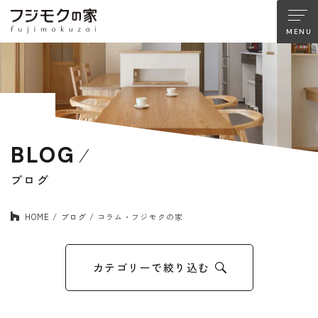
About FUJIMOKU’S HOUSE
フジモクの家について
木材へのこだわり
設計とデザイン
BLOG
確かな住宅性能
品質管理
アフターサポート
フジモクのリノベーション
ブログ
HOME
ブログ
コラム・フジモクの家
Company
Works
会社情報
施工事例
カテゴリーで絞り込む
Staff
Interview
スタッフ紹介
住まい手の声