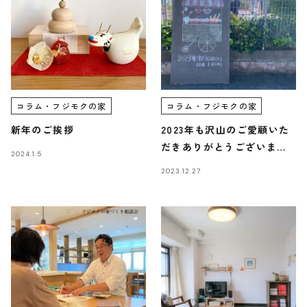
REQUEST INFO
お問い合わせ
コラム・フジモクの家
コラム・フジモクの家
CONTACT
新年のご挨拶
2023年も沢山のご愛顧いた
だきありがとうございまし
2024.1.5
た。/富士・富士宮・三島フ
2023.12.27
ジモクの家
無料相談会
CONSULTATION
電話からのお問い合わせ