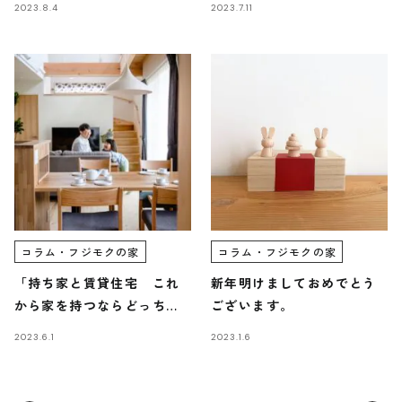
2023.8.4
2023.7.11
島フジモクの家
画を確実なものにするため
に〜」
コラム・フジモクの家
コラム・フジモクの家
「持ち家と賃貸住宅 これ
新年明けましておめでとう
から家を持つならどっちが
ございます。
いい？ 」/富士・富士宮・
2023.6.1
2023.1.6
三島フジモクの家