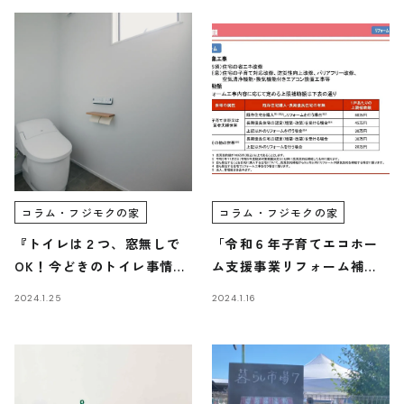
Faq
Event
よくあるご質問
イベント情報
Contact
Blog
資料請求・
ブログ
お問い合わせ
Showroom
ショールーム
Web magazine
メルマガ登録
紹介
コラム・フジモクの家
コラム・フジモクの家
『トイレは２つ、窓無しで
「令和６年子育てエコホー
Recruit
Modelhouse
採用情報
モデルハウス
OK！今どきのトイレ事情に
ム支援事業リフォーム補助
紹介
ついて』/富士・富士宮・三
金について 」/富士・富士
2024.1.25
2024.1.16
島フジモクの家
宮・三島フジモクの家
資料請求