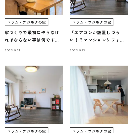
受付時間 9:00-18:00 火・水定休日
0545-63-0123
コラム・フジモクの家
コラム・フジモクの家
家づくりで最初にやらなけ
「エアコンが設置しづら
ればならない事は何です
い！？マンションリフォー
か？/富士・富士宮・三島フ
ム住まいの失敗事例」/富
2023.9.21
2023.9.13
ジモクの家
士・富士宮・三島フジモク
プライバシーポリシー
の家
コラム・フジモクの家
コラム・フジモクの家