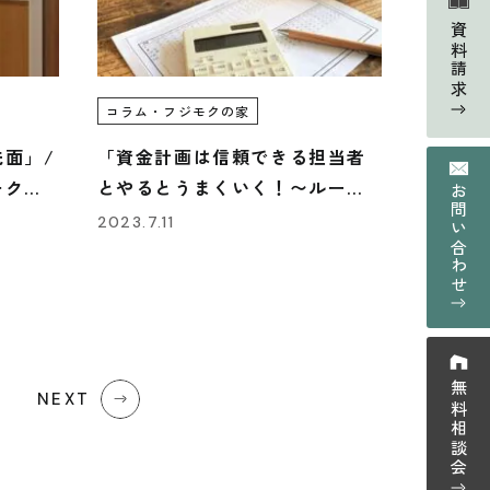
よくあるご質問
資料請求
Contact
の声
資料請求・お問い合わせ
コラム・フジモクの家
Web magazine
面」/
「資金計画は信頼できる担当者
情報
メルマガ登録
モクの
とやるとうまくいく！〜ルール
お問い合わせ
がない資金計画を確実なものに
2023.7.11
Recruit
採用情報
するために〜」
プライバシーポリシー
ーム紹介
無料相談会
NEXT
ウス紹介