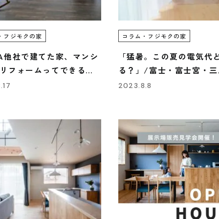
・フジモクの家
コラム・フジモクの家
A他社で建てた家、マンシ
「猛暑。この夏の電気代
リフォームってできる
る？」/富士・富士宮・三
/富士・富士宮・三島フジ
モクの家
.17
2023.8.8
家