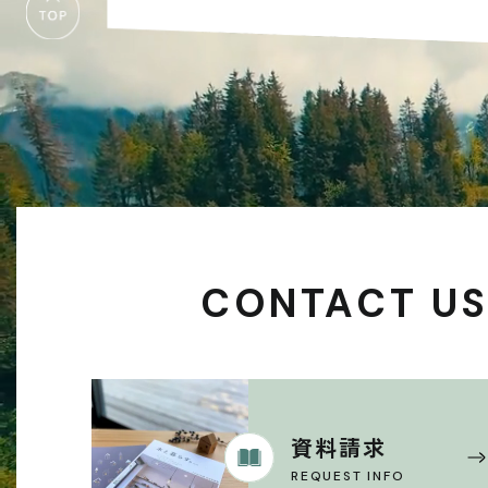
CONTACT U
資料請求
REQUEST INFO