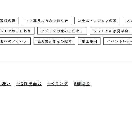
0545-63
電話からのお問い合わせ
受付時間 9:00-18:00 火・水定休日
お客様の声
キト暮ラスカのお知らせ
コラム・フジモクの家
ス
フジモクのこだわり
フジモクの家のこだわり
フジモクの家見学会
住まいのノウハウ
協力業者さんの紹介
施工事例
イベントレポ
手洗い
#造作洗面台
#ベランダ
#補助金