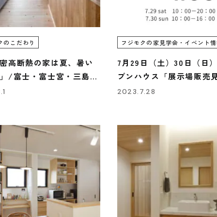
クのこだわり
フジモクの家見学会・イベント情
密高断熱の家は夏、暑い
7月29日（土）30日（日
」/富士・富士宮・三島フ
プンハウス「展示場販売
の家
会」のご案内
.1
2023.7.28
About FUJIMOKU’S HOUSE
Works