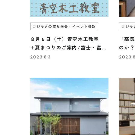
フジモクの家見学会・イベント情報
フジモ
８月５日（土）青空木工教室
「高気
+夏まつりのご案内/富士・富士
のか？
宮・三島フジモクの家
ジモク
2023.8.3
2023.8