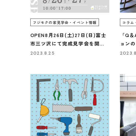
フジモクの家見学会・イベント情報
コラム
OPEN8月26日(土)27日(日)富士
「Q＆
市三ツ沢にて完成見学会を開催
ョンの
します！
の？」
2023.8.25
2023.8
モクの