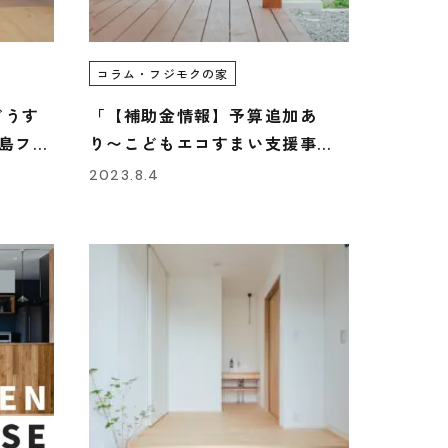
コラム・フジモクの家
どうす
「【補助金情報】予算追加あ
島フジ
り〜こどもエコすまい支援事
業」/富士・富士宮・三島フジモ
2023.8.4
クの家