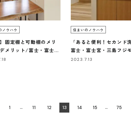
フジモクの家について
施工事例
木材へのこだわり
Interview
住まい手
設計とデザイン
のノウハウ
住まいのノウハウ
確かな住宅性能
Event
】固定棚と可動棚のメリ
「あると便利！セカンド洗
品質管理
イベント
デメリット/富士・富士
富士・富士宮・三島フジ
アフターサポート
島フジモクの家
家
.18
2023.7.13
Blog
フジモクのリノベーション
ブログ
Company
Showroom
会社情報
ショール
Staff
Modelhouse
スタッフ紹介
1
11
12
13
14
15
75
モデルハ