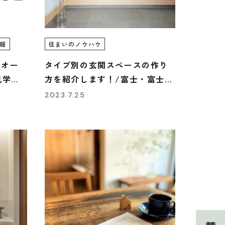
報
住まいのノウハウ
）オー
タイプ別の玄関スペースの作り
見学
方を紹介します！/富士・富士
宮・三島フジモクの家
2023.7.25
Faq