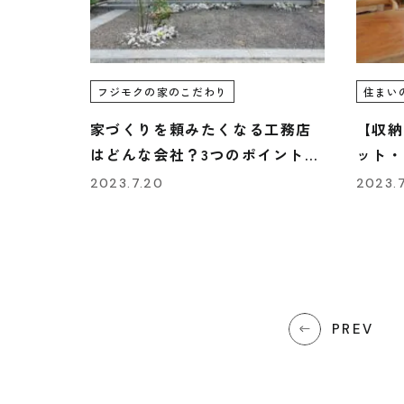
資料請求
REQUEST INFO
フジモクの家のこだわり
住まい
家づくりを頼みたくなる工務店
【収納
はどんな会社？3つのポイントを
ット・
お問い合わせ
解説します。
宮・三
2023.7.20
2023.7
CONTACT
無料相談会
PREV
CONSULTATION