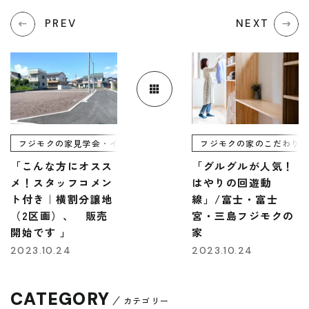
PREV
NEXT
フジモクの家見学会・イベント情報
フジモクの家のこだわり
「こんな方にオスス
「グルグルが人気！
メ！スタッフコメン
はやりの回遊動
ト付き｜横割分譲地
線」/富士・富士
（2区画）、 販売
宮・三島フジモクの
開始です 」
家
2023.10.24
2023.10.24
CATEGORY
カテゴリー