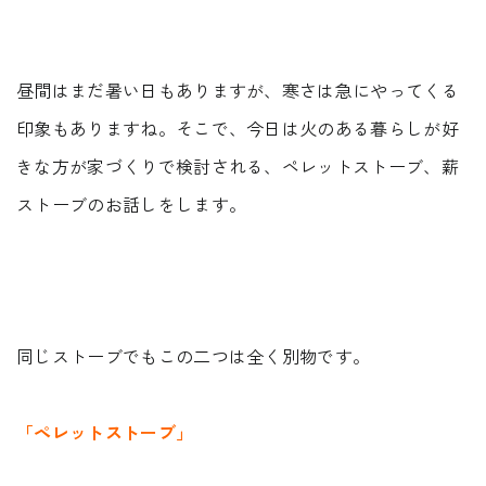
Faq
Event
よくあるご質問
イベント情報
昼間はまだ暑い日もありますが、寒さは急にやってくる
Contact
Blog
印象もありますね。そこで、今日は火のある暮らしが好
資料請求・
ブログ
きな方が家づくりで検討される、ペレットストーブ、薪
お問い合わせ
Showroom
ストーブのお話しをします。
ショールーム
Web magazine
メルマガ登録
紹介
Recruit
Modelhouse
採用情報
モデルハウス
紹介
同じストーブでもこの二つは全く別物です。
「ペレットストーブ」
資料請求