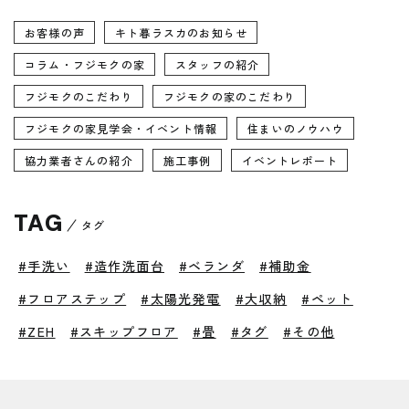
お客様の声
キト暮ラスカのお知らせ
コラム・フジモクの家
スタッフの紹介
フジモクのこだわり
フジモクの家のこだわり
フジモクの家見学会・イベント情報
住まいのノウハウ
協力業者さんの紹介
施工事例
イベントレポート
TAG
タグ
#手洗い
#造作洗面台
#ベランダ
#補助金
#フロアステップ
#太陽光発電
#大収納
#ペット
#ZEH
#スキップフロア
#畳
#タグ
#その他