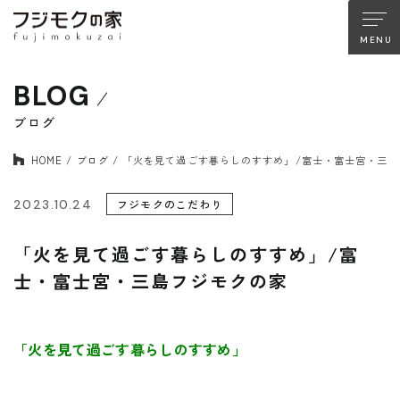
BLOG
About FUJIMOKU’S HOUSE
フジモクの家について
ブログ
HOME
ブログ
「火を見て過ごす暮らしのすすめ」/富士・富士宮・三島
木材へのこだわり
設計とデザイン
確かな住宅性能
品質管理
2023.10.24
フジモクのこだわり
アフターサポート
フジモクのリノベーション
「火を見て過ごす暮らしのすすめ」/富
士・富士宮・三島フジモクの家
Company
Works
会社情報
施工事例
「火を見て過ごす暮らしのすすめ」
Staff
Interview
スタッフ紹介
住まい手の声