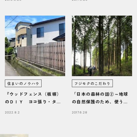
住まいのノウハウ
フジモクのこだわり
『ウッドフェンス（板塀）
「日本の森林の話②～地球
のＤＩＹ ヨコ張り・タテ
の自然保護のため、使うた
張りのポイント』/富士・富
め」
2022.8.2
2017.6.28
士宮・三島フジモクの家