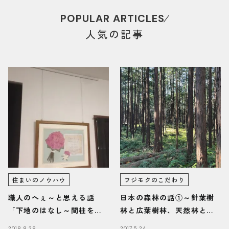
POPULAR ARTICLES
人気の記事
住まいのノウハウ
フジモクのこだわり
職人のへぇ～と思える話
日本の森林の話①～針葉樹
「下地のはなし～間柱を見
林と広葉樹林、天然林と人
つけよう～」
工林
2018.8.28
2017.5.24