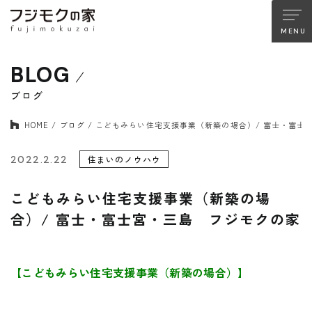
BLOG
About FUJIMOKU’S HOUSE
フジモクの家について
ブログ
HOME
ブログ
こどもみらい住宅支援事業（新築の場合）/ 富士・富士
木材へのこだわり
設計とデザイン
確かな住宅性能
品質管理
2022.2.22
住まいのノウハウ
アフターサポート
フジモクのリノベーション
こどもみらい住宅支援事業（新築の場
合）/ 富士・富士宮・三島 フジモクの家
Company
Works
会社情報
施工事例
【こどもみらい住宅支援事業（新築の場合）】
Staff
Interview
スタッフ紹介
住まい手の声