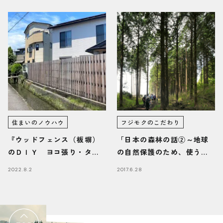
住まいのノウハウ
フジモクのこだわり
『ウッドフェンス（板塀）
「日本の森林の話②～地球
のＤＩＹ ヨコ張り・タテ
の自然保護のため、使うた
張りのポイント』/富士・富
め」
2022.8.2
2017.6.28
士宮・三島フジモクの家