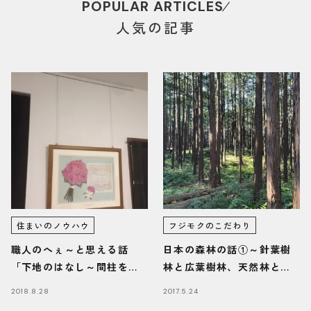
POPULAR ARTICLES
人気の記事
住まいのノウハウ
フジモクのこだわり
職人のへぇ～と思える話
日本の森林の話①～針葉樹
「下地のはなし～間柱を見
林と広葉樹林、天然林と人
つけよう～」
工林
2018.8.28
2017.5.24