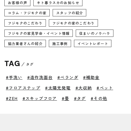
お客様の声
キト暮ラスカのお知らせ
コラム・フジモクの家
スタッフの紹介
フジモクのこだわり
フジモクの家のこだわり
フジモクの家見学会・イベント情報
住まいのノウハウ
協力業者さんの紹介
施工事例
イベントレポート
TAG
タグ
#手洗い
#造作洗面台
#ベランダ
#補助金
#フロアステップ
#太陽光発電
#大収納
#ペット
#ZEH
#スキップフロア
#畳
#タグ
#その他