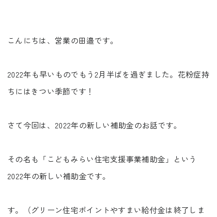
Faq
Event
よくあるご質問
イベント情報
こんにちは、営業の田邉です。
Contact
Blog
資料請求・
ブログ
2022年も早いものでもう2月半ばを過ぎました。花粉症持
お問い合わせ
Showroom
ちにはきつい季節です！
ショールーム
Web magazine
メルマガ登録
紹介
さて今回は、2022年の新しい補助金のお話です。
Recruit
Modelhouse
採用情報
モデルハウス
紹介
その名も「こどもみらい住宅支援事業補助金」という
2022年の新しい補助金です。
す。（グリーン住宅ポイントやすまい給付金は終了しま
資料請求