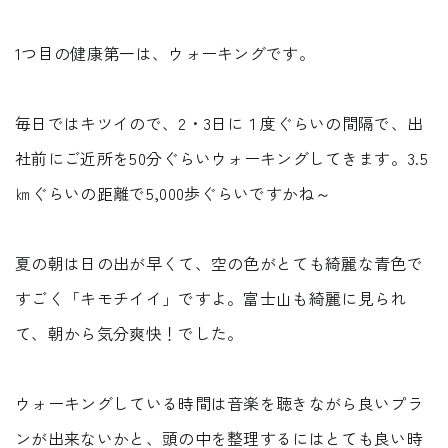
受付時間 9:00-18:00 火・水定休日
0545-63-0123
1つ目の健康第一は、ウォーキングです。
毎日ではキツイので、2・3日に１度ぐらいの間隔で、出
社前にご近所を50分ぐらいウォーキングしてきます。3.5
㎞ぐらいの距離で5,000歩ぐらいですかね～
プライバシーポリシー
夏の朝は日の出が早くて、空の色がとても綺麗な青色で
すごく「キモチイイ」ですよ。富士山も綺麗に見られ
て、朝から気分爽快！でした。
ウォーキングしている時間は音楽を聴きながら良いプラ
ンが出来ないかと、頭の中を整理するにはとても良い時