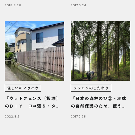
つけよう～」
工林
2018.8.28
2017.5.24
住まいのノウハウ
フジモクのこだわり
『ウッドフェンス（板塀）
「日本の森林の話②～地球
のＤＩＹ ヨコ張り・タテ
の自然保護のため、使うた
張りのポイント』/富士・富
め」
2022.8.2
2017.6.28
士宮・三島フジモクの家