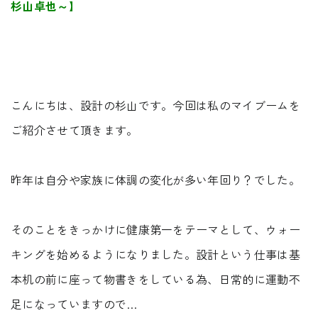
杉山卓也～】
Faq
Event
よくあるご質問
イベント情報
Contact
Blog
資料請求・
ブログ
こんにちは、設計の杉山です。今回は私のマイブームを
お問い合わせ
Showroom
ご紹介させて頂きます。
ショールーム
Web magazine
メルマガ登録
紹介
昨年は自分や家族に体調の変化が多い年回り？でした。
Recruit
Modelhouse
採用情報
モデルハウス
紹介
そのことをきっかけに健康第一をテーマとして、ウォー
キングを始めるようになりました。設計という仕事は基
本机の前に座って物書きをしている為、日常的に運動不
足になっていますので…
資料請求