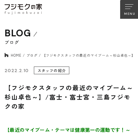
BLOG
About FUJIMOKU’S HOUSE
フジモクの家について
ブログ
HOME
ブログ
【フジモクスタッフの最近のマイブーム～杉山卓也～】
木材へのこだわり
設計とデザイン
確かな住宅性能
品質管理
2022.2.10
スタッフの紹介
アフターサポート
フジモクのリノベーション
【フジモクスタッフの最近のマイブーム～
杉山卓也～】/富士・富士宮・三島フジモ
クの家
Company
Works
会社情報
施工事例
Staff
Interview
【最近のマイブーム・テーマは健康第一の運動です！～
スタッフ紹介
住まい手の声