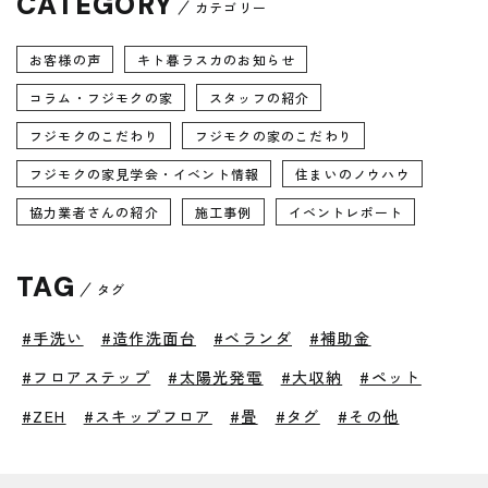
CATEGORY
カテゴリー
お客様の声
キト暮ラスカのお知らせ
コラム・フジモクの家
スタッフの紹介
フジモクのこだわり
フジモクの家のこだわり
フジモクの家見学会・イベント情報
住まいのノウハウ
協力業者さんの紹介
施工事例
イベントレポート
TAG
タグ
#手洗い
#造作洗面台
#ベランダ
#補助金
#フロアステップ
#太陽光発電
#大収納
#ペット
#ZEH
#スキップフロア
#畳
#タグ
#その他