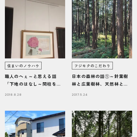
住まいのノウハウ
フジモクのこだわり
職人のへぇ～と思える話
日本の森林の話①～針葉樹
「下地のはなし～間柱を見
林と広葉樹林、天然林と人
つけよう～」
工林
2018.8.28
2017.5.24