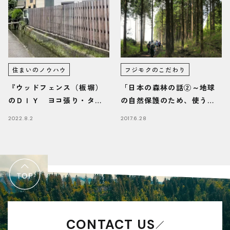
住まいのノウハウ
フジモクのこだわり
『ウッドフェンス（板塀）
「日本の森林の話②～地球
のＤＩＹ ヨコ張り・タテ
の自然保護のため、使うた
張りのポイント』/富士・富
め」
2022.8.2
2017.6.28
士宮・三島フジモクの家
CONTACT US