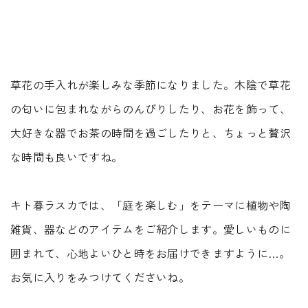
REQUEST INFO
草花の手入れが楽しみな季節になりました。木陰で草花
お問い合わせ
の匂いに包まれながらのんびりしたり、お花を飾って、
CONTACT
大好きな器でお茶の時間を過ごしたりと、ちょっと贅沢
な時間も良いですね。
キト暮ラスカでは、「庭を楽しむ」をテーマに植物や陶
無料相談会
雑貨、器などのアイテムをご紹介します。愛しいものに
CONSULTATION
囲まれて、心地よいひと時をお届けできますように…。
お気に入りをみつけてくださいね。
電話からのお問い合わせ