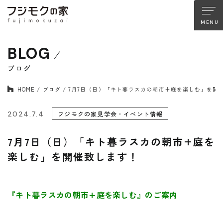
BLOG
About FUJIMOKU’S HOUSE
フジモクの家について
ブログ
HOME
ブログ
7月7日（日）「キト暮ラスカの朝市+庭を楽しむ」を開
木材へのこだわり
設計とデザイン
確かな住宅性能
品質管理
2024.7.4
フジモクの家見学会・イベント情報
アフターサポート
フジモクのリノベーション
7月7日（日）「キト暮ラスカの朝市+庭を
楽しむ」を開催致します！
Company
Works
会社情報
施工事例
『キト暮ラスカの朝市+庭を楽しむ』のご案内
Staff
Interview
スタッフ紹介
住まい手の声