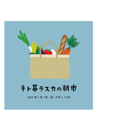
Faq
Event
よくあるご質問
イベント情報
Contact
Blog
資料請求・
ブログ
お問い合わせ
Showroom
ショールーム
Web magazine
メルマガ登録
紹介
Recruit
Modelhouse
採用情報
モデルハウス
紹介
資料請求