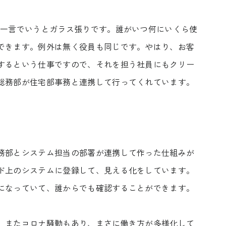
フジモクのリノベーション
ブログ
Company
。一言でいうとガラス張りです。誰がいつ何にいくら使
Showroom
会社情報
ショール
できます。例外は無く役員も同じです。やはり、お客
するという仕事ですので、それを担う社員にもクリー
Staff
Modelhouse
スタッフ紹介
モデルハ
総務部が住宅部事務と連携して行ってくれています。
0545-63
電話からのお問い合わせ
受付時間 9:00-18:00 火・水定休日
務部とシステム担当の部署が連携して作った仕組みが
ド上のシステムに登録して、見える化をしています。
になっていて、誰からでも確認することができます。
、またコロナ騒動もあり、まさに働き方が多様化して