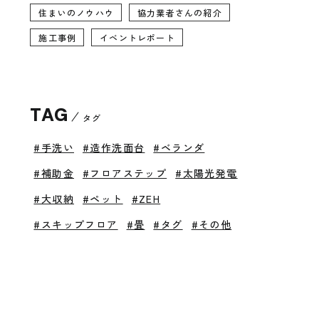
住まいのノウハウ
協力業者さんの紹介
施工事例
イベントレポート
TAG
タグ
#手洗い
#造作洗面台
#ベランダ
#補助金
#フロアステップ
#太陽光発電
#大収納
#ペット
#ZEH
#スキップフロア
#畳
#タグ
#その他