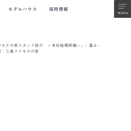
モデルハウス
採用情報
ジモクの家スタッフ紹介 ～本社総務部編～」/ 富士・
TER SUPPORT
FUJIMOKU RENOVATION
宮・三島フジモクの家
ターサポート
フジモクの
リノベーション