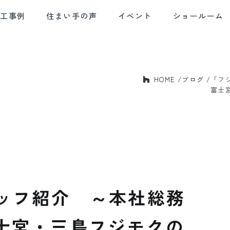
施工事例
住まい手の声
イベント
ショールーム
HOME
ブログ
「フ
E AND
SOLID HOUSING
QUALITY CONTROL
AF
BLE DESIGN
PERFORMANCE
富士
デザイン
確かな住宅性能
品質管理
アフ
ッフ紹介 ～本社総務
富士宮・三島フジモクの