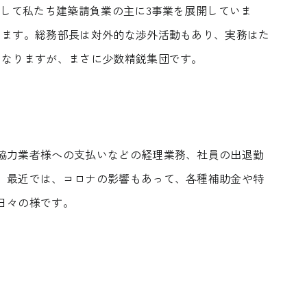
そして私たち建築請負業の主に3事業を展開していま
います。総務部長は対外的な渉外活動もあり、実務はた
はなりますが、まさに少数精鋭集団です。
About FUJIMOKU’S HOUSE
Works
協力業者様への支払いなどの経理業務、社員の出退勤
フジモクの家について
施工事例
。最近では、コロナの影響もあって、各種補助金や特
木材へのこだわり
Interview
日々の様です。
住まい手
設計とデザイン
確かな住宅性能
Event
品質管理
イベント
アフターサポート
Blog