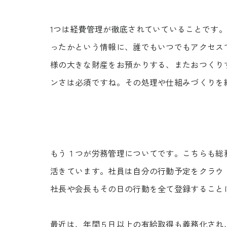
CONTACT
1つは経費管理が徹底されていていることです
ったかという情報に、誰でもいつでもアクセス
様の大きな財産をお預かりする、またおつくり
無料相談会
CONSULTATION
ンさは必須ですね。その処理や仕組みづくりを
もう１つが労務管理についてです。こちらも総
活きています。社員は自分の行動予定をクラウ
社長や会長もその日の行動を全て登録すること
最近は、年間５日以上の有給取得も義務化され