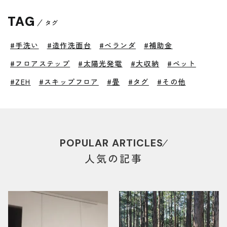
TAG
タグ
#手洗い
#造作洗面台
#ベランダ
#補助金
#フロアステップ
#太陽光発電
#大収納
#ペット
#ZEH
#スキップフロア
#畳
#タグ
#その他
POPULAR ARTICLES
人気の記事