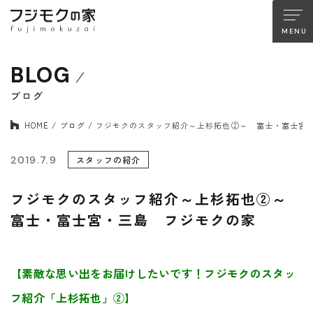
BLOG
About FUJIMOKU’S HOUSE
フジモクの家について
ブログ
HOME
ブログ
フジモクのスタッフ紹介～上杉拓也②～ 富士・富士宮
木材へのこだわり
設計とデザイン
確かな住宅性能
品質管理
2019.7.9
スタッフの紹介
アフターサポート
フジモクのリノベーション
フジモクのスタッフ紹介～上杉拓也②～
富士・富士宮・三島 フジモクの家
Company
Works
会社情報
施工事例
【素敵な思い出をお届けしたいです！フジモクのスタッ
Staff
Interview
フ紹介「上杉拓也」②】
スタッフ紹介
住まい手の声