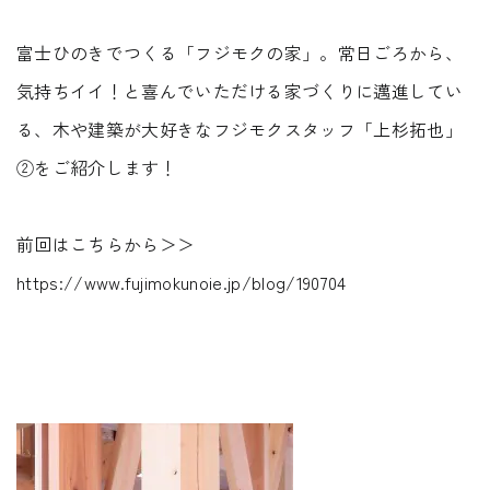
Faq
Event
富士ひのきでつくる「フジモクの家」。常日ごろから、
よくあるご質問
イベント情報
気持ちイイ！と喜んでいただける家づくりに邁進してい
Contact
Blog
る、木や建築が大好きなフジモクスタッフ「上杉拓也」
資料請求・
ブログ
②をご紹介します！
お問い合わせ
Showroom
ショールーム
Web magazine
前回はこちらから＞＞
メルマガ登録
紹介
https://www.fujimokunoie.jp/blog/190704
Recruit
Modelhouse
採用情報
モデルハウス
紹介
資料請求