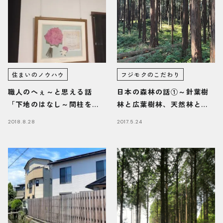
住まいのノウハウ
フジモクのこだわり
職人のへぇ～と思える話
日本の森林の話①～針葉樹
「下地のはなし～間柱を見
林と広葉樹林、天然林と人
つけよう～」
工林
2018.8.28
2017.5.24