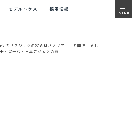
モデルハウス
採用情報
恒例の「フジモクの家森林バスツアー」を開催しまし
TER SUPPORT
FUJIMOKU RENOVATION
富士・富士宮・三島フジモクの家
ターサポート
フジモクの
リノベーション