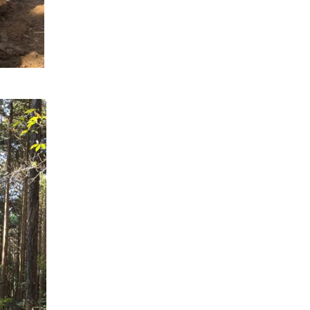
About FUJIMOKU’S HOUSE
Works
フジモクの家について
施工事例
木材へのこだわり
Interview
住まい手
設計とデザイン
確かな住宅性能
Event
品質管理
イベント
アフターサポート
Blog