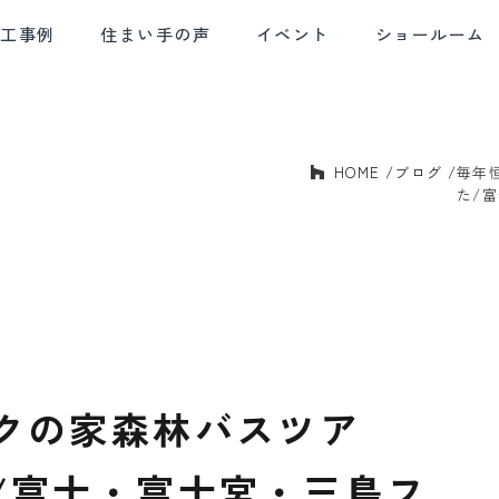
施工事例
住まい手の声
イベント
ショールーム
HOME
ブログ
毎年
E AND
SOLID HOUSING
QUALITY CONTROL
AF
BLE DESIGN
PERFORMANCE
た/
デザイン
確かな住宅性能
品質管理
アフ
クの家森林バスツア
/富士・富士宮・三島フ