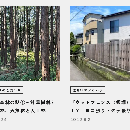
クのこだわり
住まいのノウハウ
森林の話①～針葉樹林と
『ウッドフェンス（板塀
林、天然林と人工林
ＩＹ ヨコ張り・タテ張
イント』/富士・富士宮・
.24
2022.8.2
ジモクの家