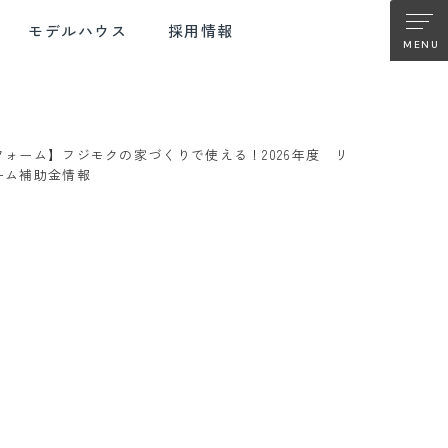
モデルハウス
採用情報
フォーム】フジモクの家づくりで使える！2026年度 リ
TER SUPPORT
FUJIMOKU RENOVATION
ーム補助金情報
ターサポート
フジモクの
リノベーション