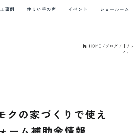
施工事例
住まい手の声
イベント
ショールーム
HOME
ブログ
【リ
E AND
SOLID HOUSING
QUALITY CONTROL
AF
BLE DESIGN
PERFORMANCE
フォ
デザイン
確かな住宅性能
品質管理
アフ
モクの家づくりで使え
フォーム補助金情報