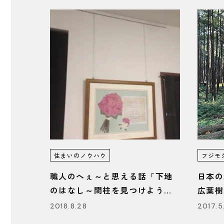
住まいのノウハウ
フジモ
職人のへぇ～と思える話「下地
日本の
のはなし～間柱を見つけよう
広葉樹
～」
2018.8.28
2017.5