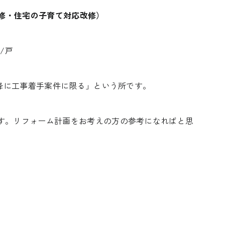
改修・住宅の子育て対応改修）
/戸
以降に工事着手案件に限る」という所です。
About FUJIMOKU’S HOUSE
Works
フジモクの家について
施工事例
す。リフォーム計画をお考えの方の参考になればと思
木材へのこだわり
Interview
住まい手
設計とデザイン
確かな住宅性能
Event
品質管理
イベント
アフターサポート
Blog