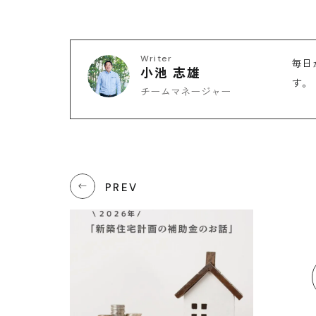
CONTACT
Writer
毎日
小池 志雄
す。
無料相談会
チームマネージャー
CONSULTATION
PREV