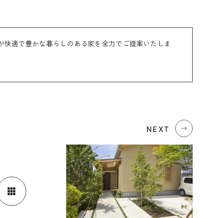
フジモクのリノベーション
ブログ
Company
Showroom
会社情報
ショール
が快適で豊かな暮らしのある家を全力でご提案いたしま
Staff
Modelhouse
スタッフ紹介
モデルハ
0545-63
電話からのお問い合わせ
NEXT
受付時間 9:00-18:00 火・水定休日