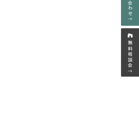
お問い合わせ
採用情報
プライバシーポリシー
ーム紹介
無料相談会
ウス紹介
-0123