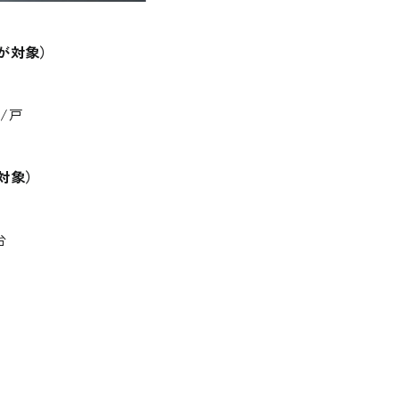
が対象）
/戸
対象）
台