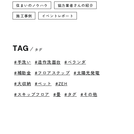
住まいのノウハウ
協力業者さんの紹介
施工事例
イベントレポート
TAG
タグ
#手洗い
#造作洗面台
#ベランダ
#補助金
#フロアステップ
#太陽光発電
#大収納
#ペット
#ZEH
#スキップフロア
#畳
#タグ
#その他