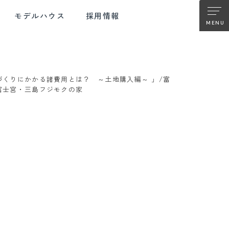
モデルハウス
採用情報
づくりにかかる諸費用とは？ ～土地購入編～ 」/富
TER SUPPORT
FUJIMOKU RENOVATION
富士宮・三島フジモクの家
ターサポート
フジモクの
リノベーション