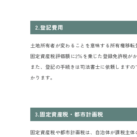
2.
登記費用
土地所有者が変わることを意味する所有権移転
固定資産税評価額に2％を乗じた登録免許税が
また、登記の手続きは司法書士に依頼しますの
かります。
資料請求
REQUEST INFO
3.
固定資産税・都市計画税
お問い合わせ
固定資産税や都市計画税は、自治体が課税主体