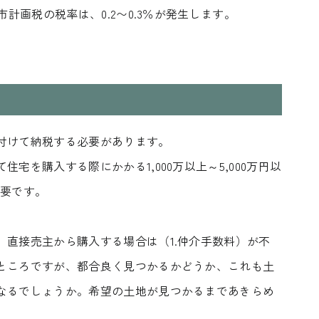
フジモクのリノベーション
ブログ
計画税の税率は、0.2〜0.3％が発生します。
Company
Showroom
会社情報
ショール
Staff
Modelhouse
スタッフ紹介
モデルハ
付けて納税する必要があります。
宅を購入する際にかかる1,000万以上～5,000万円以
0545-63
電話からのお問い合わせ
必要です。
受付時間 9:00-18:00 火・水定休日
直接売主から購入する場合は（1.仲介手数料）が不
ところですが、都合良く見つかるかどうか、これも土
なるでしょうか。希望の土地が見つかるまであきらめ