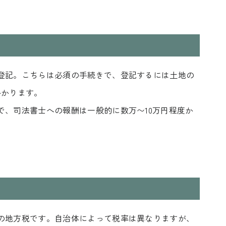
登記。こちらは必須の手続きで、登記するには土地の
かかります。
で、司法書士への報酬は一般的に数万〜10万円程度か
About FUJIMOKU’S HOUSE
Works
フジモクの家について
施工事例
木材へのこだわり
Interview
住まい手
設計とデザイン
確かな住宅性能
Event
品質管理
イベント
アフターサポート
の地方税です。自治体によって税率は異なりますが、
Blog