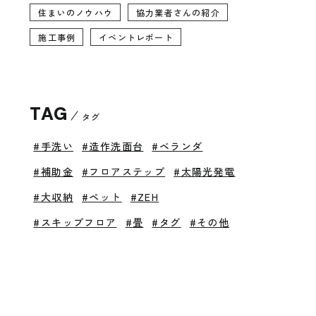
住まいのノウハウ
協力業者さんの紹介
施工事例
イベントレポート
TAG
タグ
#手洗い
#造作洗面台
#ベランダ
#補助金
#フロアステップ
#太陽光発電
#大収納
#ペット
#ZEH
#スキップフロア
#畳
#タグ
#その他