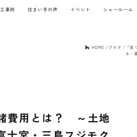
施工事例
住まい手の声
イベント
ショールーム
HOME
ブログ
「家
E AND
SOLID HOUSING
QUALITY CONTROL
AF
BLE DESIGN
PERFORMANCE
士・
デザイン
確かな住宅性能
品質管理
アフ
諸費用とは？ ～土地
・富士宮・三島フジモク