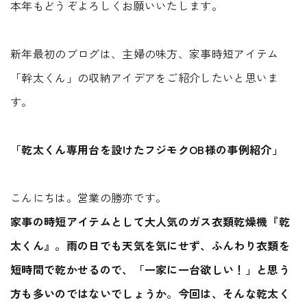
本年もどうぞよろしくお願いいたします。
Faq
Event
よくあるご質問
イベント情報
新年最初のブログは、主婦の味方、家事時短アイテム
Contact
Blog
「幹太くん」の収納アイデアをご紹介したいと思いま
資料請求・
ブログ
す。
お問い合わせ
Showroom
ショールーム
Web magazine
「乾太くん専用台を設けたフジモクOB様の事例紹介」
メルマガ登録
紹介
Recruit
Modelhouse
こんにちは。営業の勝亦です。
採用情報
モデルハウス
紹介
家事の時短アイテムとして大人気のガス衣類乾燥機『乾
太くん』。雨の日でも天気を気にせず、ふんわり衣類を
短時間で乾かせるので、「一家に一台欲しい！」と思う
方も多いのではないでしょうか。
今回は、そんな乾太く
資料請求