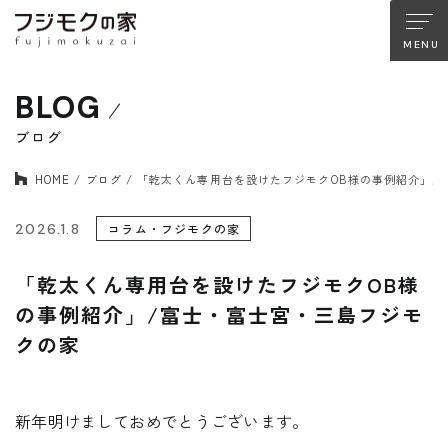
BLOG
About FUJIMOKU’S HOUSE
フジモクの家について
ブログ
HOME
ブログ
「乾太くん専用台を設けたフジモクOB様の事例紹介」/
木材へのこだわり
設計とデザイン
確かな住宅性能
品質管理
2026.1.8
コラム・フジモクの家
アフターサポート
フジモクのリノベーション
「乾太くん専用台を設けたフジモクOB様
の事例紹介」/富士・富士宮・三島フジモ
クの家
Company
Works
会社情報
施工事例
Staff
Interview
新年明けましておめでとうございます。
スタッフ紹介
住まい手の声