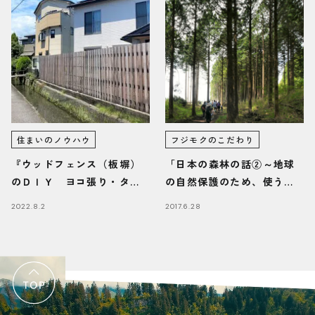
住まいのノウハウ
フジモクのこだわり
『ウッドフェンス（板塀）
「日本の森林の話②～地球
のＤＩＹ ヨコ張り・タテ
の自然保護のため、使うた
張りのポイント』/富士・富
め」
2022.8.2
2017.6.28
士宮・三島フジモクの家