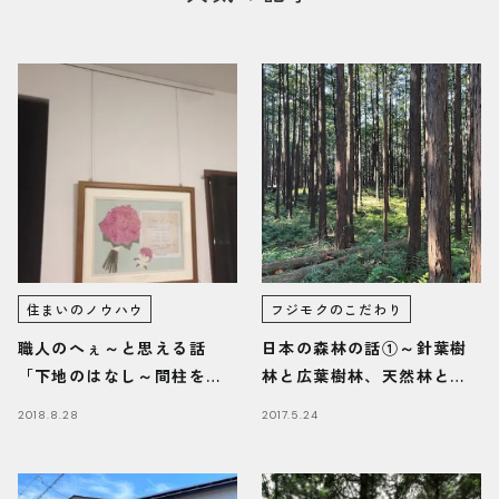
住まいのノウハウ
フジモクのこだわり
職人のへぇ～と思える話
日本の森林の話①～針葉樹
「下地のはなし～間柱を見
林と広葉樹林、天然林と人
つけよう～」
工林
2018.8.28
2017.5.24